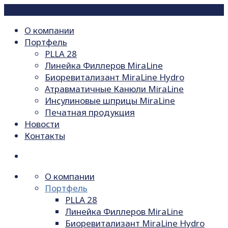
О компании
Портфель
PLLA 28
Линейка Филлеров MiraLine
Биоревитализант MiraLine Hydro
Атравматичные Канюли MiraLine
Инсулиновые шприцы MiraLine
Печатная продукция
Новости
Контакты
О компании
Портфель
PLLA 28
Линейка Филлеров MiraLine
Биоревитализант MiraLine Hydro