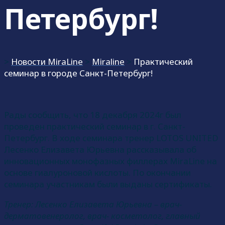
Петербург!
>
Новости MiraLine
>
Miraline
>
Практический
семинар в городе Санкт-Петербург!
Рады сообщить, что 18 декабря 2024г был
проведен практический семинар в г. Санкт-
Петербург. В ходе семинара тренер LOTOS UNITED
Лесенко Елизавета Юрьевна рассказывала об
инновационных монофазных филлерах MiraLine на
основе гиалуроновой кислоты. По окончании
семинара участникам были выданы сертификаты.
Тренер: Лесенко Елизавета Юрьевна – врач-
дерматовенеролог, врач- косметолог, главный