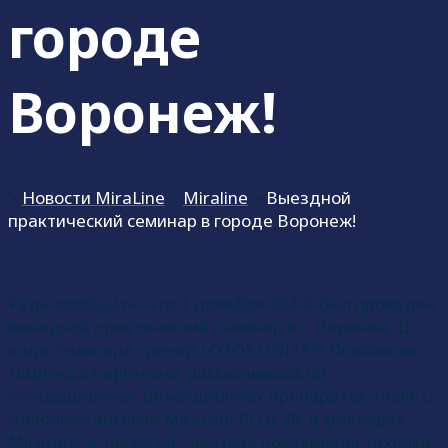
городе
Воронеж!
>
Новости MiraLine
>
Miraline
>
Выездной
практический семинар в городе Воронеж!
Рады сообщить, что 3 декабря 2024г был проведен
выездной практический семинар в г. Воронеж. В
ходе семинара тренер LOTOS UNITED Похолкова
Надежда Сергеевна рассказывала об
инновационных инъекционных препаратах: поли-L-
молочной кислоте MiraLine PLLA 28 и филлерах
MiraLine, а также на практике показывала техники