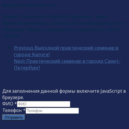
введения препаратов.
Тренер: Похолкова Надежда Сергеевна – врач-
дерматовенеролог, косметолог центра красоты и
здоровья “Профи”, клинический специалист LOTOS
UNITED
Previous
Выездной практический семинар в
городе Калуга!
Next
Практический семинар в городе Санкт-
Петербург!
Для заполнения данной формы включите JavaScript в
браузере.
ФИО
*
Телефон
*
Отправить