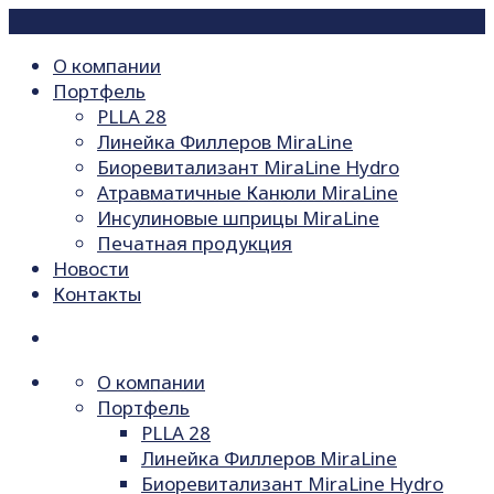
О компании
Портфель
PLLA 28
Линейка Филлеров MiraLine
Биоревитализант MiraLine Hydro
Атравматичные Канюли MiraLine
Инсулиновые шприцы MiraLine
Печатная продукция
Новости
Контакты
О компании
Портфель
PLLA 28
Линейка Филлеров MiraLine
Биоревитализант MiraLine Hydro