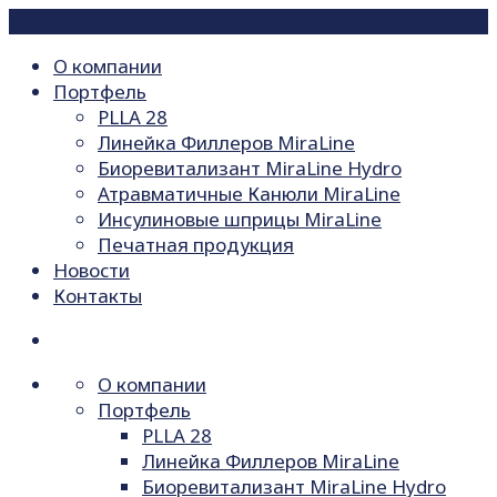
О компании
Портфель
PLLA 28
Линейка Филлеров MiraLine
Биоревитализант MiraLine Hydro
Атравматичные Канюли MiraLine
Инсулиновые шприцы MiraLine
Печатная продукция
Новости
Контакты
О компании
Портфель
PLLA 28
Линейка Филлеров MiraLine
Биоревитализант MiraLine Hydro