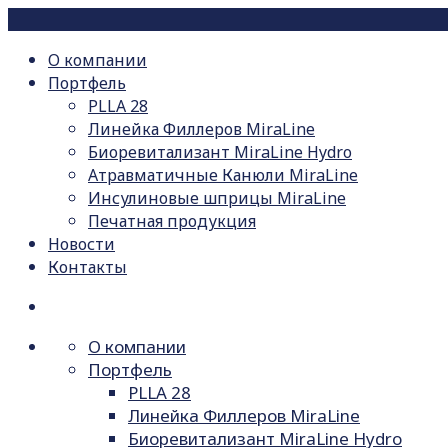
О компании
Портфель
PLLA 28
Линейка Филлеров MiraLine
Биоревитализант MiraLine Hydro
Атравматичные Канюли MiraLine
Инсулиновые шприцы MiraLine
Печатная продукция
Новости
Контакты
О компании
Портфель
PLLA 28
Линейка Филлеров MiraLine
Биоревитализант MiraLine Hydro