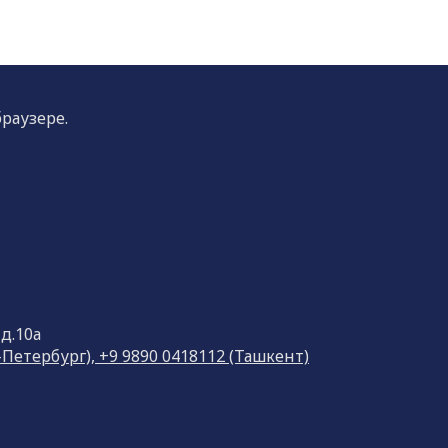
раузере.
 д.10а
кт-Петербург), +9 9890 0418112 (Ташкент)